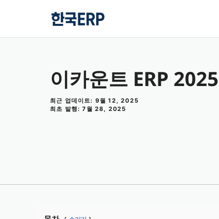
컨
텐
츠
로
건
이카운트 ERP 202
너
뛰
기
최근 업데이트: 9월 12, 2025
최초 발행: 7월 28, 2025