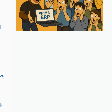
야
안전
나
야