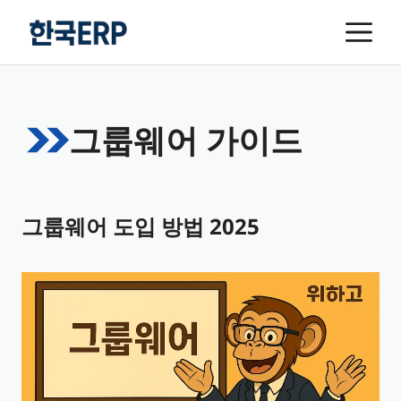
컨
메
텐
뉴
츠
로
건
그룹웨어 가이드
너
뛰
기
그룹웨어 도입 방법 2025